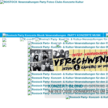
HOME
MAGAZIN
PARTY KONZERTE MUSIK
KULTUR
GAY
DIV
KONZERT: BLOND
@ STRAND
AM 09.07.2026 (DONNERSTAG) UM 2