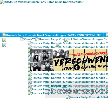
HOME
MAGAZIN
PARTY KONZERTE MUSIK
KULTUR
GAY
DIV
LAPPALIE
@ KURHAUSGARTE
AM 08.07.2026 (MITTWOCH) UM 17: