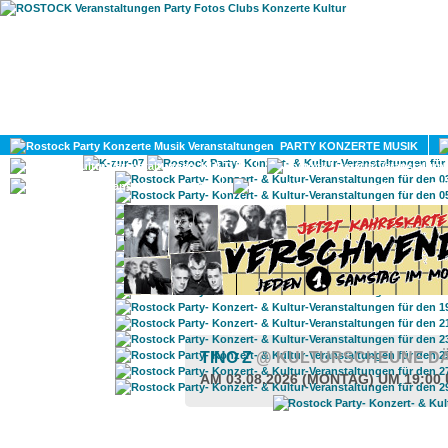
HOME
MAGAZIN
PARTY KONZERTE MUSIK
KULTUR
GAY
DIV
TINO Z
@ KULTURSCHEUNE D
AM 03.08.2026 (MONTAG) UM 19:00