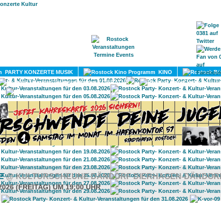
HOME
MAGAZIN
TERMINE
ADRESSEN
KONTA
PARTY KONZERTE MUSIK
KINO
LITERATUR
UMLAND
ME
@ KULTURSCHEUNE DÄNDORF DIERHAGEN-DÄNDOR
2026 (FREITAG) UM 19:00 UHR