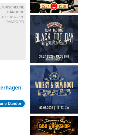
LTURSCHEUNE
DÄNDORF
(DIERHAGEN-
DÄNDORF)
ierhagen-
une Dändorf