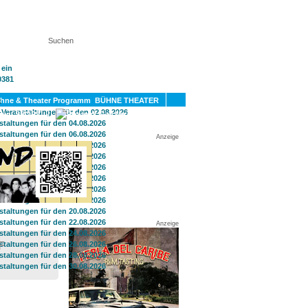
KT
BÜHNE THEATER
SPORT
GAY
Anzeige
Anzeige
F