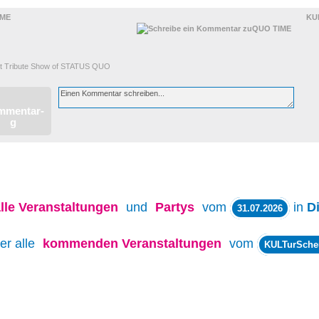
IME
KU
t Tribute Show of STATUS QUO
lle
Veranstaltungen
und
Partys
vom
in
D
31.07.2026
er alle
kommenden Veranstaltungen
vom
KULTurSche