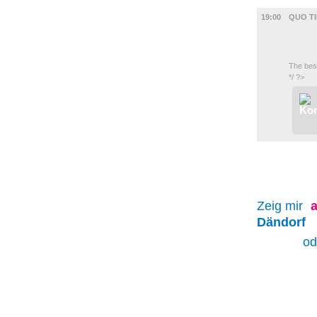
UMLAND
19:00
QUO T
The bes
*/ ?>
Zeig mir
a
Dändorf
od