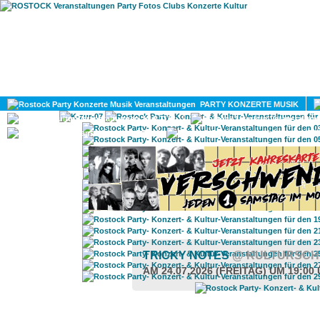
HOME
MAGAZIN
PARTY KONZERTE MUSIK
KULTUR
GAY
DIV
TRICKY NOTES
@ KULTURSCH
AM 24.07.2026 (FREITAG) UM 19:00