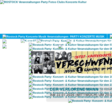
HOME
MAGAZIN
PARTY KONZERTE MUSIK
KULTUR
GAY
DIV
DER VERLORENE MANN
@ KA
AM 22.07.2026 (MITTWOCH) UM 20: