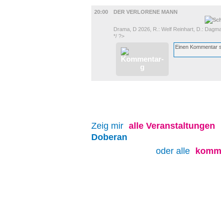
UMLAND
20:00
DER VERLORENE MANN
Drama, D 2026, R.: Welf Reinhart, D.: Dagma
*/ ?>
Zeig mir
alle
Veranstaltungen
Doberan
oder alle
komme