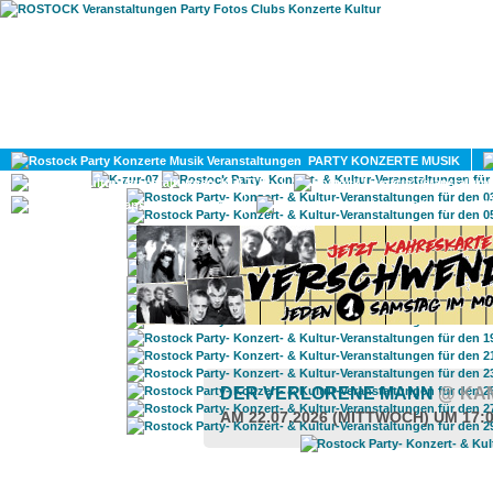
HOME
MAGAZIN
PARTY KONZERTE MUSIK
KULTUR
GAY
DIV
DER VERLORENE MANN
@ KA
AM 22.07.2026 (MITTWOCH) UM 17: