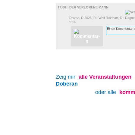
UMLAND
17:00
DER VERLORENE MANN
Drama, D 2026, R.: Welf Reinhart, D.: Dagma
*/ ?>
Zeig mir
alle
Veranstaltungen
Doberan
oder alle
komme