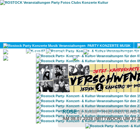
HOME
MAGAZIN
PARTY KONZERTE MUSIK
KULTUR
GAY
DIV
ROSE
@ KAMP THEATER BAD
AM 08.07.2026 (MITTWOCH) UM 17: