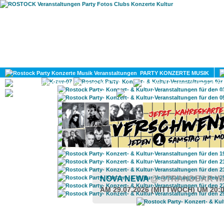
HOME
MAGAZIN
PARTY KONZERTE MUSIK
KULTUR
GAY
DIV
NOVA NEWA
@ STRANDBAR W
AM 29.07.2026 (MITTWOCH) UM 20: