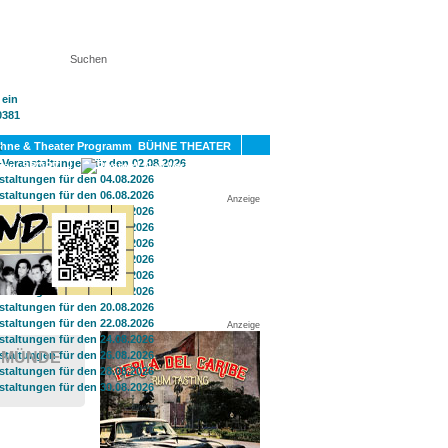
KT
BÜHNE THEATER
SPORT
GAY
Anzeige
Anzeige
EMÜNDE