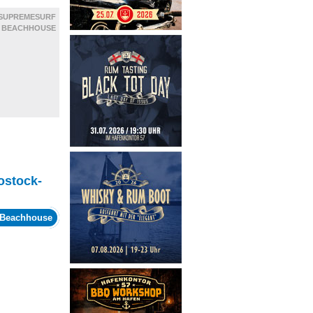
SUPREMESURF
BEACHHOUSE
ostock-
 Beachhouse