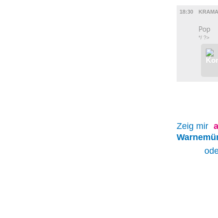
MUSIK
18:30
KRAM
Pop
*/ ?>
Zeig mir
a
Warnemü
ode