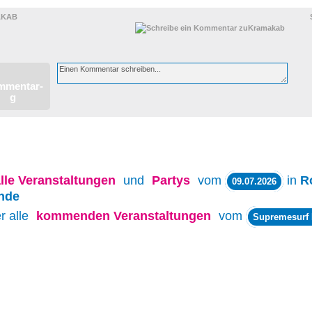
AKAB
lle
Veranstaltungen
und
Partys
vom
in
R
09.07.2026
nde
r alle
kommenden Veranstaltungen
vom
Supremesurf