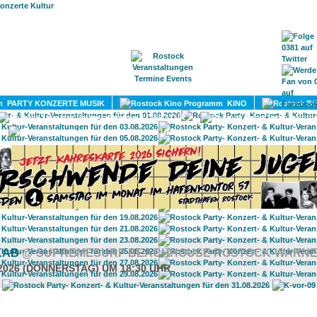
HOME
MAGAZIN
TERMINE
ADRESSEN
KONTA
PARTY KONZERTE MUSIK
KINO
LITERATUR
UMLAND
KAB
@ SUPREMESURF BEACHHOUSE ROSTOCK-WARN
.2026 (DONNERSTAG) UM 18:30 UHR