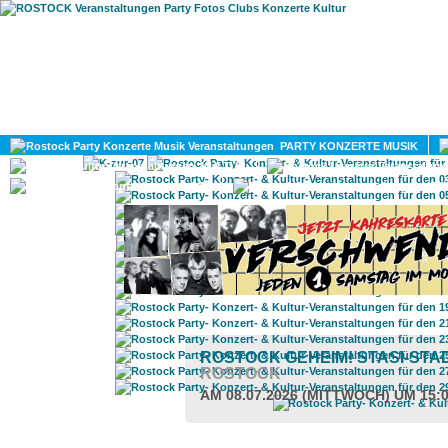
HOME
MAGAZIN
PARTY KONZERTE MUSIK
KULTUR
GAY
DIV
ROSTOCK GEHEIM! STASI-ST
ROSTOCK
AM 08.07.2026 (MITTWOCH) UM 15: