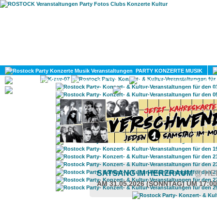
HOME
MAGAZIN
PARTY KONZERTE MUSIK
KULTUR
GAY
DIV
SATSANG IM HERZRAUM
@ HE
AM 31.05.2026 (SONNTAG) UM 17:0