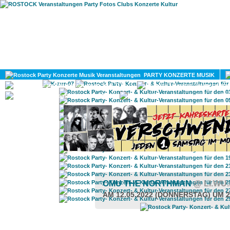
HOME
MAGAZIN
PARTY KONZERTE MUSIK
KULTUR
GAY
DIV
OMU THE NORTHMAN
@ LI.W
AM 12.05.2022 (DONNERSTAG) UM 2