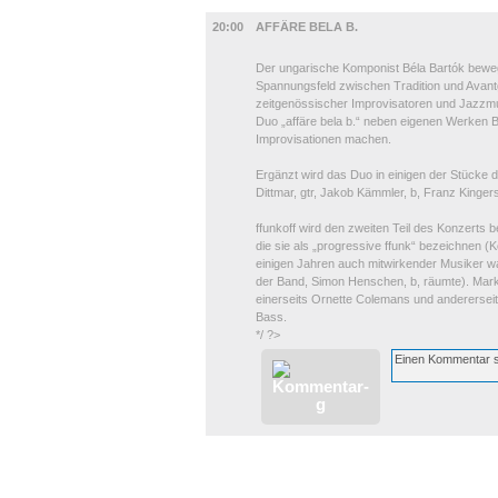
MUSIK
20:00
AFFÄRE BELA B.
Der ungarische Komponist Béla Bartók bewegt
Spannungsfeld zwischen Tradition und Avantga
zeitgenössischer Improvisatoren und Jazzmu
Duo „affäre bela b.“ neben eigenen Werken 
Improvisationen machen.
Ergänzt wird das Duo in einigen der Stücke d
Dittmar, gtr, Jakob Kämmler, b, Franz Kingers
ffunkoff wird den zweiten Teil des Konzerts be
die sie als „progressive ffunk“ bezeichnen (
einigen Jahren auch mitwirkender Musiker war,
der Band, Simon Henschen, b, räumte). Marke
einerseits Ornette Colemans und anderersei
Bass.
*/ ?>