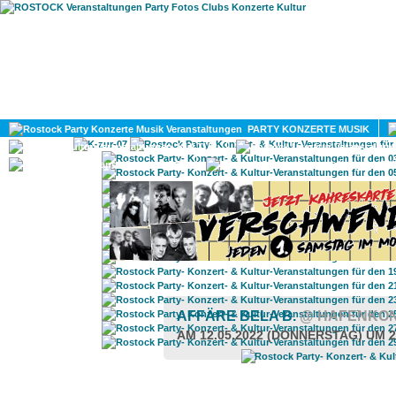
HOME
MAGAZIN
PARTY KONZERTE MUSIK
KULTUR
GAY
DIV
AFFÄRE BELA B.
@ HAFENKON
AM 12.05.2022 (DONNERSTAG) UM 2