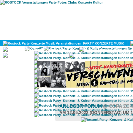
HOME
MAGAZIN
PARTY KONZERTE MUSIK
KULTUR
GAY
DIV
ANLEGER FORUM
@ OSPA ZE
AM 12.05.2022 (DONNERSTAG) UM 1