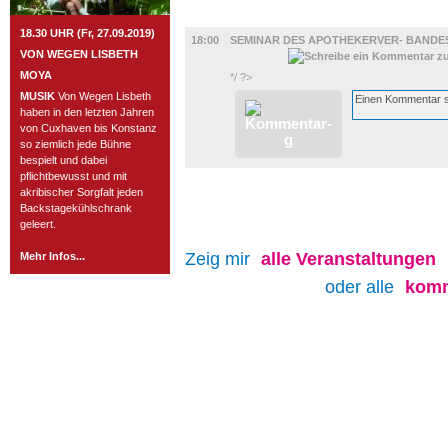
DIVERSES
18.30 UHR (Fr, 27.09.2019)
18:00
SEMINAR DES APOTHEKERVER- BANDES 
VON WEGEN LISBETH
MOYA
*/ ?>
MUSIK
Von Wegen Lisbeth
haben in den letzten Jahren
von Cuxhaven bis Konstanz
so ziemlich jede Bühne
bespielt und dabei
pflichtbewusst und mit
akribischer Sorgfalt jeden
Backstagekühlschrank
geleert.
Zeig mir
alle
Veranstaltungen
Mehr Infos...
oder alle
komm