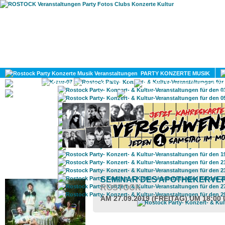
HOME
MAGAZIN
PARTY KONZERTE MUSIK
KULTUR
GAY
DIV
ROSTOCK TAGESTIPP
SEMINAR DES APOTHEKERVER-
ROSTOCK
AM 27.09.2019 (FREITAG) UM 18:00