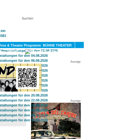
KT
BÜHNE THEATER
SPORT
GAY
Anzeige
Anzeige