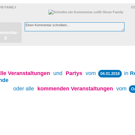
OW FAMILY
O
lle
Veranstaltungen
und
Partys
vom
in
R
04.01.2018
nde
oder alle
kommenden Veranstaltungen
vom
O