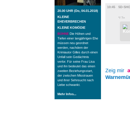
FILM
10:45
5D-SH
20.00 UHR (Do, 04.01.2018)
KLEINE
*/ ?>
EHEVERBRECHEN
KLEINE KOMÖDIE
BÜHNE
Die Höhen und
Tiefen einer langjährigen Ehe
müssen neu geordnet
werden, nachdem der
Krimiautor Gilles durch einen
Unfall sein Gedächtnis
verlor. Für seine Frau Lisa
und ihn bedeutet das einen
Zeig mir
a
zweiten Beziehungsstart,
der zwischen Misstrauen
Warnemü
und ihrer Sehnsucht nach
Liebe schwankt.
Mehr Infos...