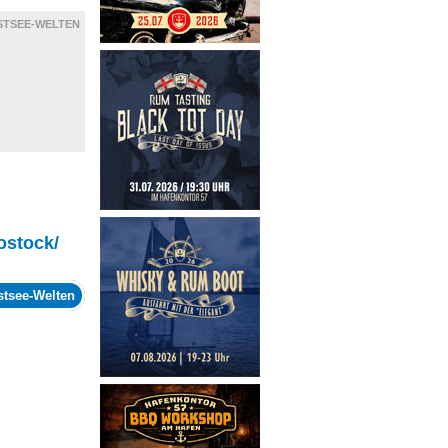
STSEE-WELTEN
ostock/
stsee-Welten