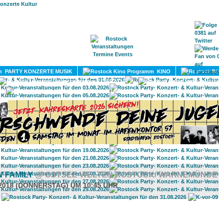
HOME
MAGAZIN
TERMINE
ADRESSEN
KONTA
PARTY KONZERTE MUSIK
KINO
LITERATUR
UMLAND
W FAMILY
@ OSTSEE-WELTEN ROSTOCK/ WARNEMÜNDE
.2018 (DONNERSTAG) UM 10:45 UHR