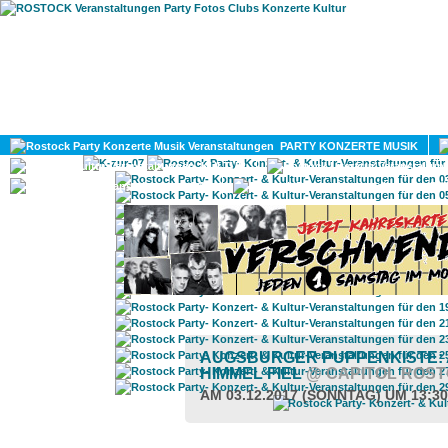
HOME
MAGAZIN
PARTY KONZERTE MUSIK
KULTUR
GAY
DIV
AUGSBURGER PUPPENKISTE:
HIMMEL FIEL
@ CAPITOL ROS
AM 03.12.2017 (SONNTAG) UM 13:3