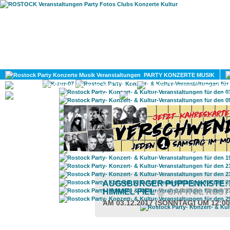
HOME
MAGAZIN
PARTY KONZERTE MUSIK
KULTUR
GAY
DIV
AUGSBURGER PUPPENKISTE:
HIMMEL FIEL
@ CAPITOL ROS
AM 03.12.2017 (SONNTAG) UM 12:0