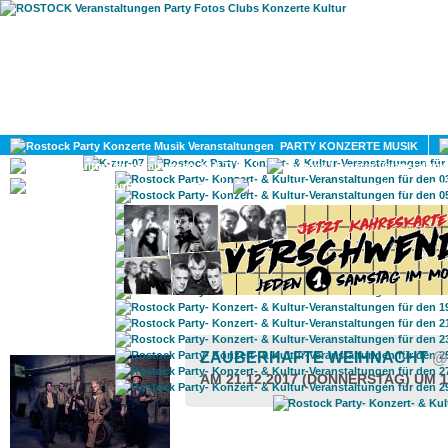
HOME
MAGAZIN
PARTY KONZERTE MUSIK
KULTUR
GAY
DIV
ROSTOCK TAGESTIPP
ZAUBERHAFTE WEIHNACHT
@
AM 21.12.2017 (DONNERSTAG) UM 1