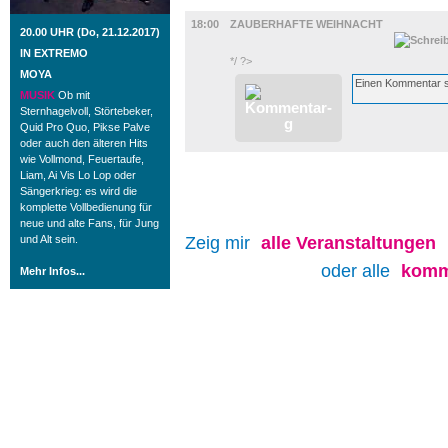
MUSIK
18:00
ZAUBERHAFTE WEIHNACHT
20.00 UHR (Do, 21.12.2017)
IN EXTREMO
*/ ?>
MOYA
MUSIK
Ob mit
Sternhagelvoll, Störtebeker,
Quid Pro Quo, Pikse Palve
oder auch den älteren Hits
wie Vollmond, Feuertaufe,
Liam, Ai Vis Lo Lop oder
Sängerkrieg: es wird die
komplette Vollbedienung für
neue und alte Fans, für Jung
und Alt sein.
Zeig mir
alle
Veranstaltungen
oder alle
komm
Mehr Infos...