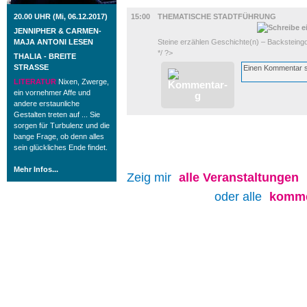
DIVERSES
20.00 UHR (Mi, 06.12.2017)
15:00
THEMATISCHE STADTFÜHRUNG
JENNIPHER & CARMEN-
MAJA ANTONI LESEN
Steine erzählen Geschichte(n) – Backsteing
*/ ?>
THALIA - BREITE
STRASSE
LITERATUR
Nixen, Zwerge,
ein vornehmer Affe und
andere erstaunliche
Gestalten treten auf ... Sie
sorgen für Turbulenz und die
bange Frage, ob denn alles
sein glückliches Ende findet.
Mehr Infos...
Zeig mir
alle
Veranstaltungen
oder alle
komme