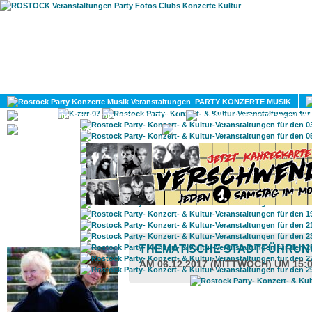
HOME
MAGAZIN
PARTY KONZERTE MUSIK
KULTUR
GAY
DIV
ROSTOCK TAGESTIPP
THEMATISCHE STADTFÜHRU
AM 06.12.2017 (MITTWOCH) UM 15: