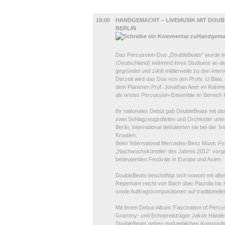
MUSIK
18:00
HANDGEMACHT – LIVEMUSIK MIT DOUB
BERLIN
Das Percussion-Duo „DoubleBeats“ wurde i
(Deutschland) während ihres Studiums an der
gegründet und zählt mittlerweile zu den inte
Derzeit wird das Duo von den Profs. Li Biao
dem Pianisten Prof. Jonathan Aner im Rahme
als erstes Percussion-Ensemble im Bereich
Ihr nationales Debüt gab DoubleBeats mit de
zwei Schlagzeugsolisten und Orchester unt
Berlin, international debütierten sie bei der 
Kroatien.
Beim 'International Mercedes-Benz Music Fes
„Nachwuchskünstler des Jahres 2012“ vorgest
bedeutenden Festivals in Europa und Asien.
DoubleBeats beschäftigt sich sowohl mit alte
Repertoire reicht von Bach über Piazolla bis 
sowie Auftragskompositionen auf traditione
Mit ihrem Debut-Album 'Fascination of Perc
Grammy- und Echopreisträger Jakob Händel in
DoubleBeats neben maßgeblichen Kompositi