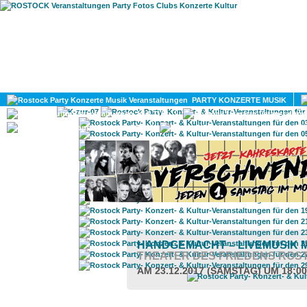
HOME
MAGAZIN
PARTY KONZERTE MUSIK
KULTUR
GAY
DIV
HANDGEMACHT – LIVEMUSIK M
THEATER DES FRIEDENS ROS
AM 23.12.2017 (SAMSTAG) UM 18:0