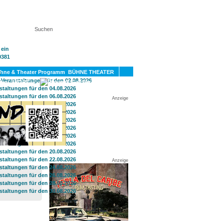
KT
BÜHNE THEATER
SPORT
GAY
Anzeige
Anzeige