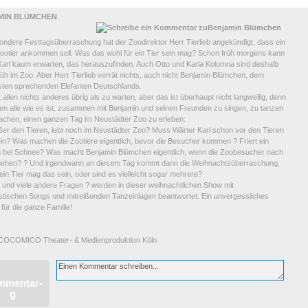
 ELTERN
MIN BLÜMCHEN
ondere Festtagsüberraschung hat der Zoodirektor Herr Tierlieb angekündigt, dass ein
ootier ankommen soll. Was das wohl für ein Tier sein mag? Schon früh morgens kann
Karl kaum erwarten, das herauszufinden. Auch Otto und Karla Kolumna sind deshalb
üh im Zoo. Aber Herr Tierlieb verrät nichts, auch nicht Benjamin Blümchen, dem
esten sprechenden Elefanten Deutschlands.
t allen nichts anderes übrig als zu warten, aber das ist überhaupt nicht langweilig, denn
ben alle wie es ist, zusammen mit Benjamin und seinen Freunden zu singen, zu tanzen
lachen, einen ganzen Tag im Neustädter Zoo zu erleben:
ßer den Tieren, lebt noch im Neustädter Zoo? Muss Wärter Karl schon vor den Tieren
in? Was machen die Zootiere eigentlich, bevor die Besucher kommen ? Friert ein
 bei Schnee? Was macht Benjamin Blümchen eigentlich, wenn die Zoobesucher nach
ehen? ? Und irgendwann an diesem Tag kommt dann die Weihnachtsüberraschung,
ein Tier mag das sein, oder sind es vielleicht sogar mehrere?
e und viele andere Fragen ? werden in dieser weihnachtlichen Show mit
astischen Songs und mitreißenden Tanzeinlagen beantwortet. Ein unvergessliches
 für die ganze Familie!
 COCOMICO Theater- & Medienproduktion Köln