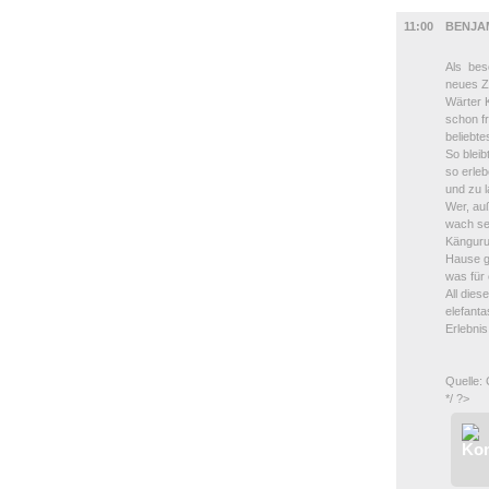
KINDER +
11:00
BENJA
Als bes
neues Z
Wärter 
schon fr
beliebt
So bleib
so erle
und zu 
Wer, au
wach se
Känguru
Hause g
was für 
All dies
elefant
Erlebnis
Quelle:
*/ ?>