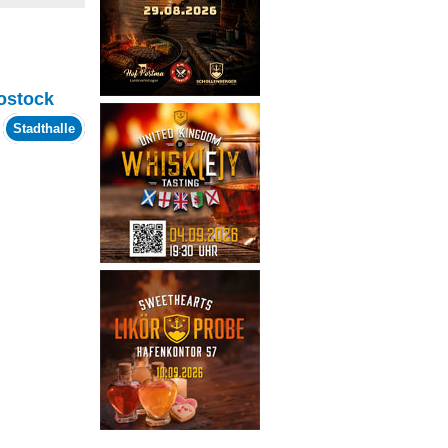
ostock
m
Stadthalle