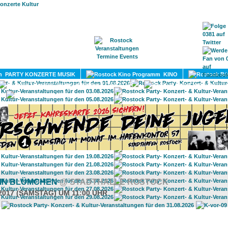
HOME
MAGAZIN
TERMINE
ADRESSEN
KONTA
PARTY KONZERTE MUSIK
KINO
LITERATUR
UMLAND
IN BLÜMCHEN
@ STADTHALLE ROSTOCK
.2017 (SAMSTAG) UM 11:00 UHR