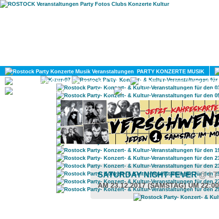
HOME
MAGAZIN
PARTY KONZERTE MUSIK
KULTUR
GAY
DIV
SATURDAY NIGHT FEVER
@ LT
AM 23.12.2017 (SAMSTAG) UM 22:0