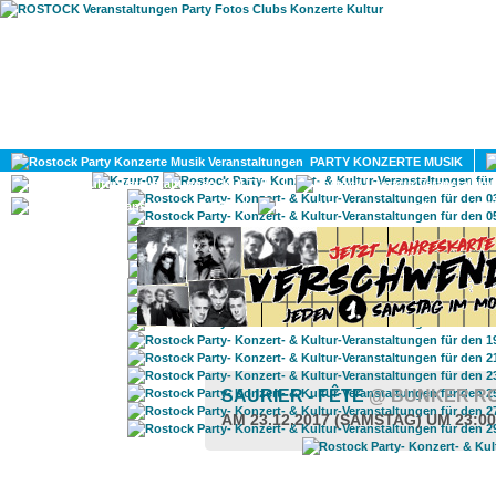
HOME
MAGAZIN
PARTY KONZERTE MUSIK
KULTUR
GAY
DIV
SAURIER - FÊTE
@ BUNKER R
AM 23.12.2017 (SAMSTAG) UM 23:0