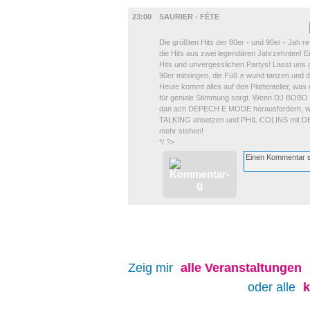
MUSIK
23:00
SAURIER - FÊTE
Die größten Hits der 80er - und 90er - Jah r
die Hits aus zwei legendären Jahrzehnten! Eri
Hits und unvergesslichen Partys! Lasst un
90er mitsingen, die Füß e wund tanzen und da
Heute kommt alles auf den Plattenteller, wa
für geniale Stimmung sorgt. Wenn DJ BOB
dan ach DEPECH E MODE herausfordern, 
TALKING ansetzen und PHIL COLINS mit DEST
mehr stehen!
*/ ?>
Zeig mir
alle
Veranstaltungen
oder alle