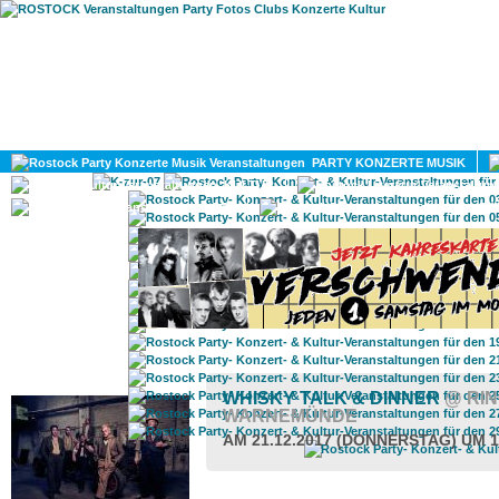
HOME
MAGAZIN
PARTY KONZERTE MUSIK
KULTUR
GAY
DIV
ROSTOCK TAGESTIPP
WHISKY TALK & DINNER
@ RI
WARNEMÜNDE
AM 21.12.2017 (DONNERSTAG) UM 1