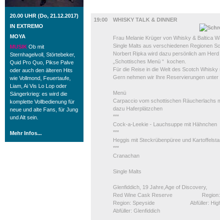
GASTRO
20.00 UHR (Do, 21.12.2017)
19:00
WHISKY TALK & DINNER
IN EXTREMO
MOYA
Frau Melanie Krüger von Whisky & Baltica W
Single Malts aus verschiedenen Regionen S
MUSIK
Ob mit
Norbert Ripka wird dazu persönlich am Herd
Sternhagelvoll, Störtebeker,
„Schottisches Menü “ kochen.
Quid Pro Quo, Pikse Palve
Für die Reise in die Welt des Scotch Whisky
oder auch den älteren Hits
Gern nehmen wir Ihre Reservierungen unter 
wie Vollmond, Feuertaufe,
Liam, Ai Vis Lo Lop oder
Menü
Sängerkrieg: es wird die
Carpaccio vom schottischen Räucherlachs 
komplette Vollbedienung für
dazu Haferplätzchen
neue und alte Fans, für Jung
***
und Alt sein.
Cock-a-Leekie - Lauchsuppe mit Hähnchen
***
Mehr Infos...
Heggis mit Steckrübenpüree und Kartoffelst
***
Cranachan
Single Malts
Glenfiddich, 19 Jahre,Age of Discovery, H
Red Wine Cask Reserve Regi
Region: Speyside Abfüller: 
Abfüller: Glenfiddich