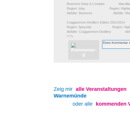
Bowmore Deep & Complex Macallan 
Region: Islay Region: Highla
Abfüller: Bowmore Abfüller: Maca
Cragganmore Distillers Edition 2001/2014
Region: Speyside Region: Highl
Abfüller: Cragganmore Distillery Abfül
*/ ?>
Zeig mir
alle
Veranstaltungen
Warnemünde
oder alle
kommenden V