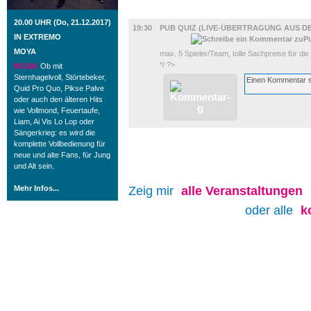
DIVERSES
20.00 UHR (Do, 21.12.2017)
19:30
PUB QUIZ (LIVE-ÜBERTRAGUNG AUS D
IN EXTREMO
MOYA
max. 5 Spieler/Team, tolle Sachpreise für die
*/ ?>
MUSIK
Ob mit
Sternhagelvoll, Störtebeker,
Quid Pro Quo, Pikse Palve
oder auch den älteren Hits
wie Vollmond, Feuertaufe,
Liam, Ai Vis Lo Lop oder
Sängerkrieg: es wird die
komplette Vollbedienung für
neue und alte Fans, für Jung
und Alt sein.
Mehr Infos...
Zeig mir
alle
Veranstaltungen
oder alle
k