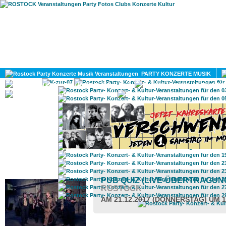
HOME
MAGAZIN
PARTY KONZERTE MUSIK
KULTUR
GAY
DIV
ROSTOCK TAGESTIPP
PUB QUIZ (LIVE-ÜBERTRAGU
ROSTOCK
AM 21.12.2017 (DONNERSTAG) UM 1