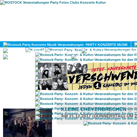
HOME
MAGAZIN
PARTY KONZERTE MUSIK
KULTUR
GAY
DIV
ROSTOCK TAGESTIPP
KLEINE EHEVERBRECHEN
@ 
AM 21.12.2017 (DONNERSTAG) UM 2