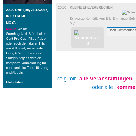
BÜHNE
20:00
KLEINE EHEVERBRECHEN
20.00 UHR (Do, 21.12.2017)
IN EXTREMO
Schwarze Komödie von Éric-Emmanuel Schm
MOYA
*/ ?>
MUSIK
Ob mit
Sternhagelvoll, Störtebeker,
Quid Pro Quo, Pikse Palve
oder auch den älteren Hits
wie Vollmond, Feuertaufe,
Liam, Ai Vis Lo Lop oder
Sängerkrieg: es wird die
komplette Vollbedienung für
neue und alte Fans, für Jung
und Alt sein.
Zeig mir
alle
Veranstaltungen
Mehr Infos...
oder alle
kommen