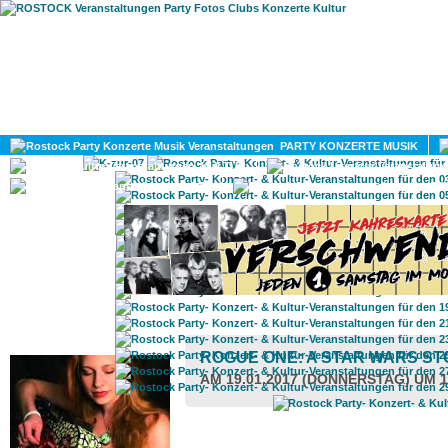
HOME
MAGAZIN
PARTY KONZERTE MUSIK
KULTUR
GAY
DIV
ROSTOCK TAGESTIPP
ROGUE ONE: A STAR WARS S
AM 19.01.2017 (DONNERSTAG) UM 1