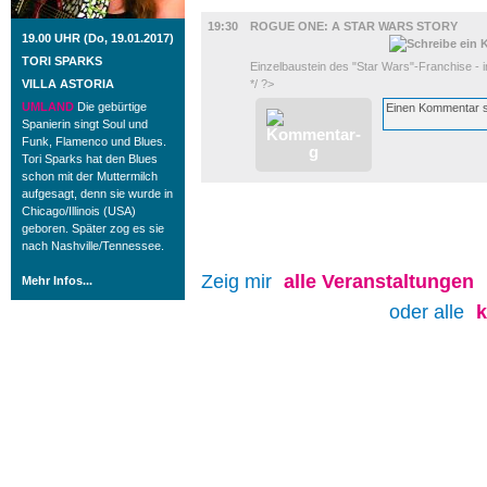
FILM
19:30
ROGUE ONE: A STAR WARS STORY
19.00 UHR (Do, 19.01.2017)
TORI SPARKS
Einzelbaustein des "Star Wars"-Franchise - i
VILLA ASTORIA
*/ ?>
UMLAND
Die gebürtige
Spanierin singt Soul und
Funk, Flamenco und Blues.
Tori Sparks hat den Blues
schon mit der Muttermilch
aufgesagt, denn sie wurde in
Chicago/Illinois (USA)
geboren. Später zog es sie
nach Nashville/Tennessee.
Zeig mir
alle
Veranstaltungen
Mehr Infos...
oder alle