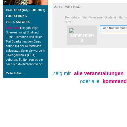
FILM
20:10
WHY HIM?
19.00 UHR (Do, 19.01.2017)
TORI SPARKS
Komödie um den Vater einer Studentin, der m
VILLA ASTORIA
*/ ?>
UMLAND
Die gebürtige
Spanierin singt Soul und
Funk, Flamenco und Blues.
Tori Sparks hat den Blues
schon mit der Muttermilch
aufgesagt, denn sie wurde in
Chicago/Illinois (USA)
geboren. Später zog es sie
nach Nashville/Tennessee.
Zeig mir
alle
Veranstaltungen
Mehr Infos...
oder alle
kommende