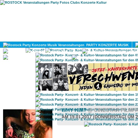
HOME
MAGAZIN
PARTY KONZERTE MUSIK
KULTUR
GAY
DIV
ROSTOCK TAGESTIPP
WHY HIM?
@ CINESTAR FILMP
AM 19.01.2017 (DONNERSTAG) UM 2