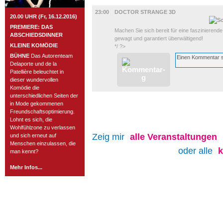
FILM
23:00
DOCTOR STRANGE 3D
20.00 UHR (Fr, 16.12.2016)
PREMIERE: DAS
Machen Sie sich bereit für eine faszinier
ABSCHIEDSDINNER
gewagt und garantiert überwältigend!
KLEINE KOMÖDIE
*/ ?>
BÜHNE
Das Autorenteam
Delaporte und de la
Patellière beleuchtet in
dieser wundervollen
Komödie die
unterschiedlichen Seiten der
in Mode gekommenen
Freundschaftsoptimierung.
Lohnt es sich, die
Wohlfühlzone zu verlassen
Zeig mir
alle
Veranstaltungen
und sich erneut auf
Menschen einzulassen, die
oder alle
man kennt?
Mehr Infos...