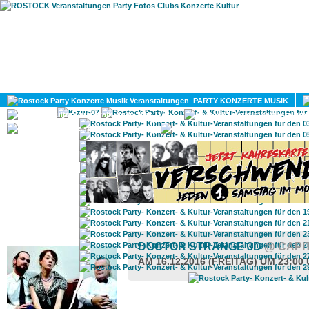
HOME
MAGAZIN
PARTY KONZERTE MUSIK
KULTUR
GAY
DIV
ROSTOCK TAGESTIPP
DOCTOR STRANGE 3D
@ CAPI
AM 16.12.2016 (FREITAG) UM 23:00