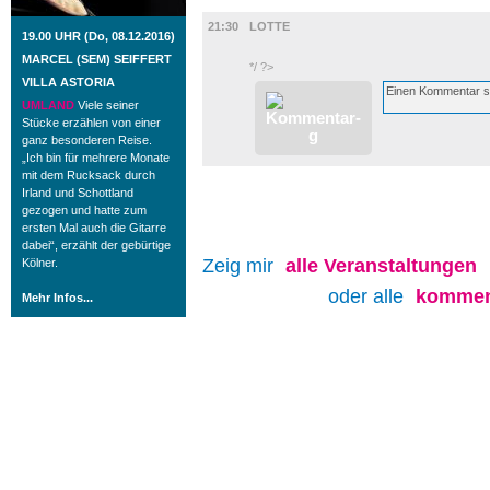
FILM
21:30
LOTTE
19.00 UHR (Do, 08.12.2016)
MARCEL (SEM) SEIFFERT
*/ ?>
VILLA ASTORIA
UMLAND
Viele seiner
Stücke erzählen von einer
ganz besonderen Reise.
„Ich bin für mehrere Monate
mit dem Rucksack durch
Irland und Schottland
gezogen und hatte zum
ersten Mal auch die Gitarre
dabei“, erzählt der gebürtige
Zeig mir
alle
Veranstaltungen
Kölner.
oder alle
kommen
Mehr Infos...