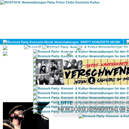
HOME
MAGAZIN
PARTY KONZERTE MUSIK
KULTUR
GAY
DIV
ROSTOCK TAGESTIPP
LOTTE
@ LI.WU.@METROPOL 
AM 08.12.2016 (DONNERSTAG) UM 2