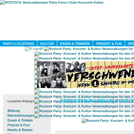
HOME
MAGAZIN
PARTY-LOCATIONS
KULTUR
ESSEN & TRINKEN
FREIZEIT & FUN
SPO
DIENSTLEISTUNGEN
ADRESSEN IN UND UM ROSTO
Location-Kategorien
Bildung
Dienstleistungen
Essen & Trinken
Freizeit & Fun
Hotels & Reisen