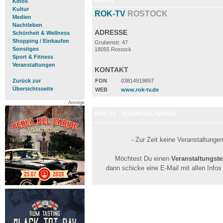
Rok-TV
Kinos
Kultur
ROK-TV
ROSTOCK
Medien
Nachtleben
ADRESSE
Schönheit & Wellness
Shopping / Einkaufen
Grubenstr. 47
Sonstiges
18055 Rostock
Sport & Fitness
Veranstaltungen
KONTAKT
Zurück zur
FON
03814919897
Übersichtsseite
WEB
www.rok-tv.de
Anzeige
ROK-TV - VERANSTALTUNGEN
- Zur Zeit keine Veranstaltunge
Möchtest Du einen
Veranstaltungst
dann schicke eine E-Mail mit allen Info