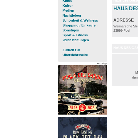
Haus des Gast
Kinos
Kultur
HAUS DE
Medien
Nachtleben
ADRESSE
Schönheit & Wellness
Shopping / Einkaufen
Wismarsche Str
Sonstiges
23999 Poel
Sport & Fitness
Veranstaltungen
HAUS DES GA
Zurück zur
Übersichtsseite
Anzeige
M
dann