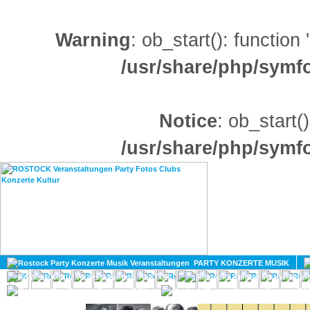
Warning
: ob_start(): function
/usr/share/php/sym
Notice
: ob_start()
/usr/share/php/sym
HOME
MAGAZIN
PARTY KONZERTE MUSIK
KULTUR
GAY
DIV