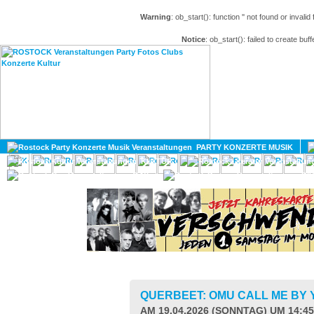
Warning
: ob_start(): function '' not found or invali
Notice
: ob_start(): failed to create buff
HOME
MAGAZIN
PARTY KONZERTE MUSIK
KULTUR
GAY
DIV
QUERBEET: OMU CALL ME BY
AM 19.04.2026 (SONNTAG) UM 14:4