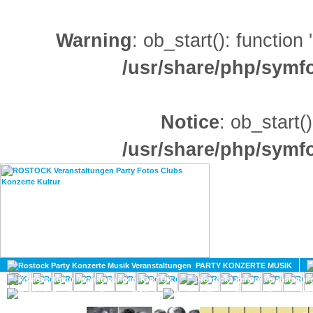
Warning
: ob_start(): function
/usr/share/php/sym
Notice
: ob_start()
/usr/share/php/sym
HOME
MAGAZIN
PARTY KONZERTE MUSIK
KULTUR
GAY
DIV