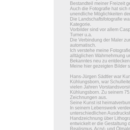
Bestandteil meiner Freizeit 
Auch die Fotografie hat sich 
unendliche Möglichkeiten de
Die Landschaftsfotografie war,
Kategorie.
Vorbilder sind vor allem Cas
Turner u.a.
Die Verbindung der Maler zur
automatisch.
Ich verstehe meine Fotografi
alltäglichen Wahrnehmung un
Bekanntes neu zu entdecken
Meine hier gezeigten Bilder s
Hans-Jürgen Sädtler war Ku
Kühlungsborn, war Schulleite
vielen Jahren Vorstandsvorsi
Kühlungsborn. Zu seinem 75. 
Zeichnungen aus.
Seine Kunst ist heimatverbu
In seinem Lebenswerk verdeu
unterschiedlichen Ausdrucks
Handzeichnung über Lithograf
entwickelt er die Gestaltung 
Realismus. Acryl- und Ölmale