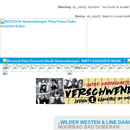
Warning
: ob_start(): function '' not found or invali
Notice
: ob_start(): failed to create buff
HOME
MAGAZIN
PARTY KONZERTE MUSIK
KULTUR
GAY
DIV
„WILDER WESTEN & LINE DANC
MOORBAD BAD DOBERAN