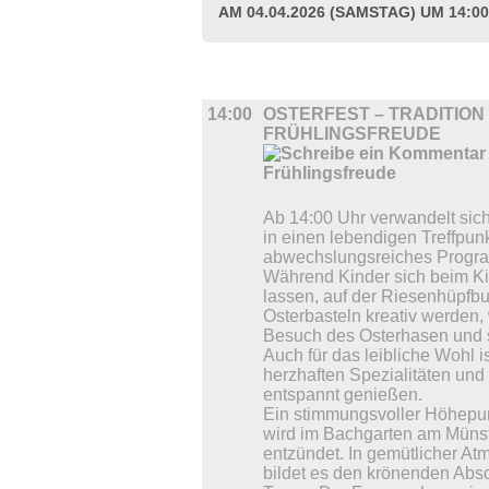
AM 04.04.2026 (SAMSTAG) UM 14:0
UMLAND
14:00
OSTERFEST – TRADITION 
FRÜHLINGSFREUDE
Ab 14:00 Uhr verwandelt sic
in einen lebendigen Treffpunk
abwechslungsreiches Program
Während Kinder sich beim K
lassen, auf der Riesenhüpfb
Osterbasteln kreativ werden,
Besuch des Osterhasen und s
Auch für das leibliche Wohl i
herzhaften Spezialitäten und 
entspannt genießen.
Ein stimmungsvoller Höhepun
wird im Bachgarten am Münste
entzündet. In gemütlicher A
bildet es den krönenden Absc