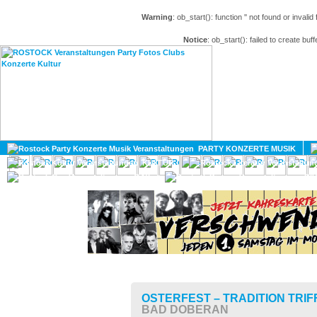
Warning
: ob_start(): function '' not found or invali
Notice
: ob_start(): failed to create buff
HOME
MAGAZIN
PARTY KONZERTE MUSIK
KULTUR
GAY
DIV
OSTERFEST – TRADITION TRI
BAD DOBERAN