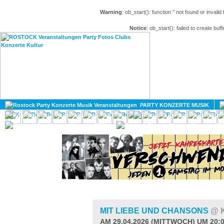
Warning
: ob_start(): function '' not found or invali
Notice
: ob_start(): failed to create buff
HOME
MAGAZIN
PARTY KONZERTE MUSIK
KULTUR
GAY
DIV
MIT LIEBE UND CHANSONS
@ 
AM 29.04.2026 (MITTWOCH) UM 20: