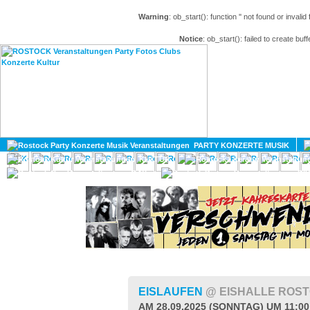
Warning
: ob_start(): function '' not found or invali
Notice
: ob_start(): failed to create buff
HOME
MAGAZIN
PARTY KONZERTE MUSIK
KULTUR
GAY
DIV
EISLAUFEN
@ EISHALLE ROS
AM 28.09.2025 (SONNTAG) UM 11:0