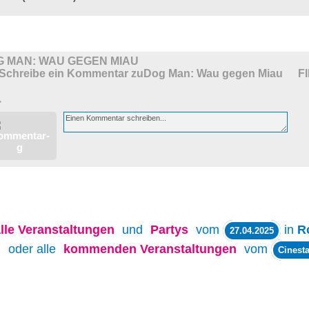
G MAN: WAU GEGEN MIAU
F
>
lle
Veranstaltungen
und
Partys
vom
in
R
27.04.2025
oder alle
kommenden Veranstaltungen
vom
Cinesta