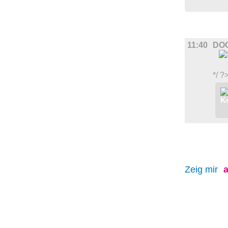
FILM
11:40
DO
*/ ?
Zeig mir
a