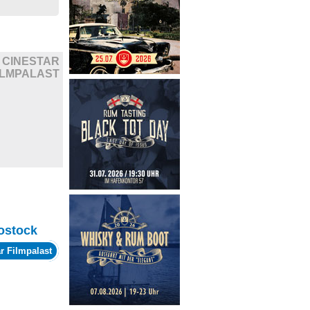
CINESTAR
ILMPALAST
ostock
r Filmpalast