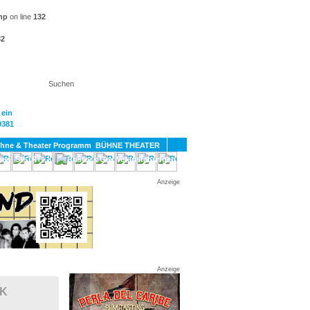
hp
on line
132
32
KT
BÜHNE THEATER
SPORT
GAY
Anzeige
Anzeige
CK