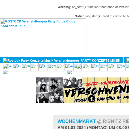
Warning
: ob_start(): function '' not found or invali
Notice
: ob_start(): failed to create buff
HOME
MAGAZIN
PARTY KONZERTE MUSIK
KULTUR
GAY
DIV
WOCHENMARKT
@ RIBNITZ RI
AM 01.01.2024 (MONTAG) UM 08:00