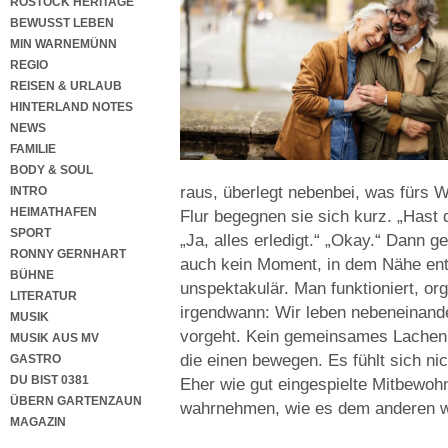
ROSTOCK HERITAGE
BEWUSST LEBEN
MIN WARNEMÜNN
REGIO
REISEN & URLAUB
HINTERLAND NOTES
NEWS
FAMILIE
BODY & SOUL
raus, überlegt nebenbei, was fürs
INTRO
HEIMATHAFEN
Flur begegnen sie sich kurz. „Hast
SPORT
„Ja, alles erledigt.“ „Okay.“ Dann g
RONNY GERNHART
auch kein Moment, in dem Nähe ents
BÜHNE
unspektakulär. Man funktioniert, or
LITERATUR
irgendwann: Wir leben nebeneinande
MUSIK
vorgeht. Kein gemeinsames Lachen,
MUSIK AUS MV
die einen bewegen. Es fühlt sich nic
GASTRO
DU BIST 0381
Eher wie gut eingespielte Mitbewohn
ÜBERN GARTENZAUN
wahrnehmen, wie es dem anderen wi
MAGAZIN