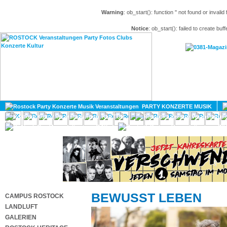
Warning
: ob_start(): function '' not found or invali
Notice
: ob_start(): failed to create buff
HOME
MAGAZIN
PARTY KONZERTE MUSIK
KULTUR
GAY
DIV
BEWUSST LEBEN
CAMPUS ROSTOCK
LANDLUFT
GALERIEN