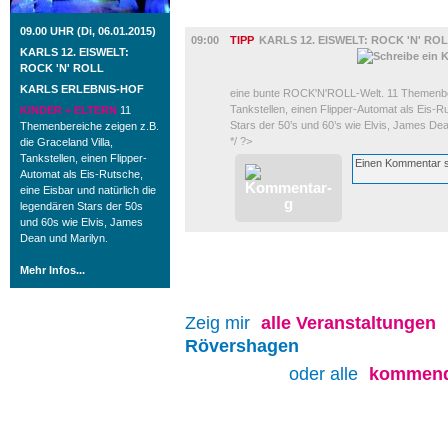
KINDER + ELTERN
09.00 UHR (Di, 06.01.2015)
09:00
TIPP
KARLS 12. EISWELT: ROCK 'N' RO
KARLS 12. EISWELT:
ROCK 'N' ROLL
KARLS ERLEBNIS-HOF
eine bunte ROCK'N'ROLL-Welt. 11 Themenbere
Tankstellen, einen Flipper-Automat als Eis-R
KINDER + ELTERN
11
Stars der 50’s und 60’s wie Elvis, James De
Themenbereiche zeigen z.B.
*/ ?>
die Graceland Villa,
Tankstellen, einen Flipper-
Automat als Eis-Rutsche,
eine Eisbar und natürlich die
legendären Stars der 50s
und 60s wie Elvis, James
Dean und Marilyn.
Mehr Infos...
Zeig mir
alle
Veranstaltungen
Rövershagen
oder alle
kommend