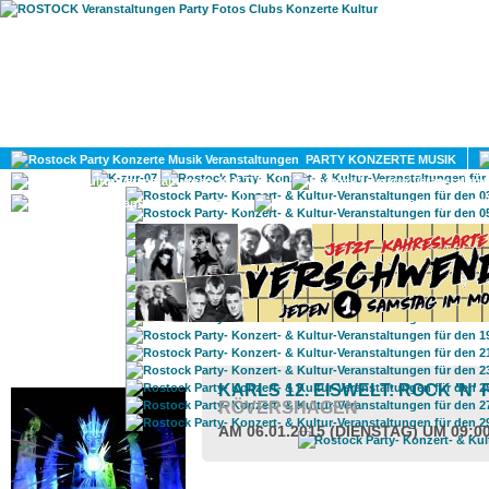
HOME
MAGAZIN
PARTY KONZERTE MUSIK
KULTUR
GAY
DIV
ROSTOCK TAGESTIPP
KARLS 12. EISWELT: ROCK 'N'
RÖVERSHAGEN
AM 06.01.2015 (DIENSTAG) UM 09:0