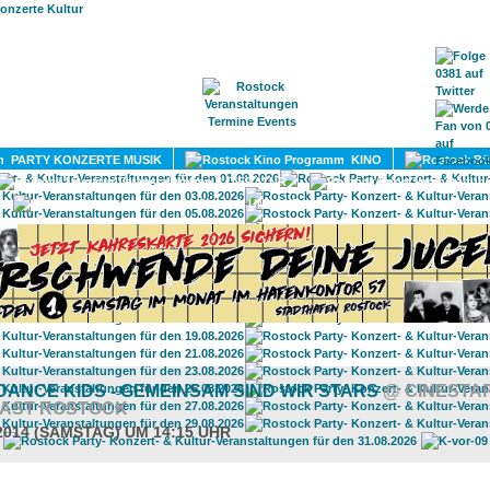
HOME
MAGAZIN
TERMINE
ADRESSEN
KONTA
PARTY KONZERTE MUSIK
KINO
LITERATUR
UMLAND
ANCE KIDS - GEMEINSAM SIND WIR STARS
@ CINESTA
LAST ROSTOCK
.2014 (SAMSTAG) UM 14:15 UHR