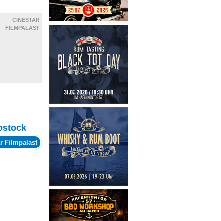
CINESTAR
FILMPALAST
ostock
r Filmpalast