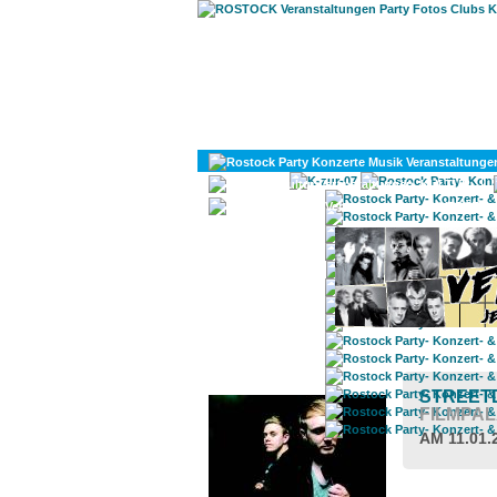
KULTUR
DIVERSES
ROSTOCK TAGESTIPP
STREETD
FILMPA
AM 11.01