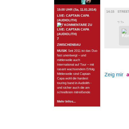
FILM
19.00 UHR (Sa, 11.01.2014)
14:15
STREET
LIVE: CAPTAIN CAPA
(AUDIOLITH)
*/ ?>
7
ZWISCHENBAU
MUSIK
Seit 2011 ist das Duo
fast unentwegt – und
mittlerweile auch
International auf Tour – mit
rasant wachsendem Erfolg.
Zeig mir
a
Mittlerweile sind Captain
Capa wohl die hardest
touring band in Audiolith -
und sicher auch die am
schnellsten mitreißende.
Mehr Infos...