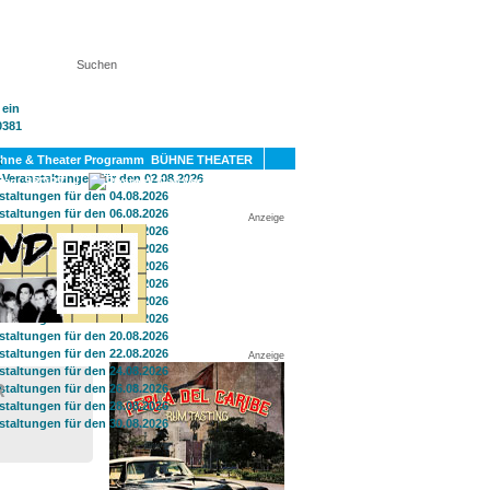
KT
BÜHNE THEATER
SPORT
GAY
Anzeige
Anzeige
R