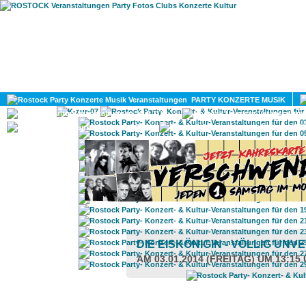
HOME
MAGAZIN
PARTY KONZERTE MUSIK
KULTUR
GAY
DIV
DIE EISKÖNIGIN - VÖLLIG UN
AM 03.01.2014 (FREITAG) UM 13:15