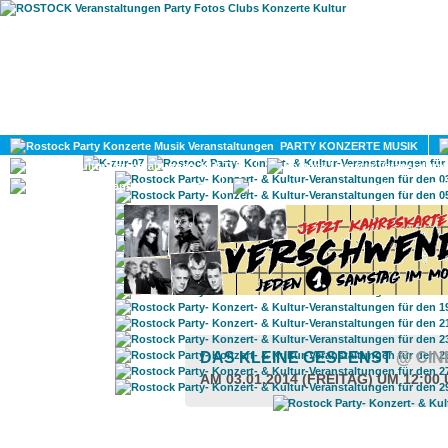
HOME
MAGAZIN
PARTY KONZERTE MUSIK
KULTUR
GAY
DIV
DAS KLEINE GESPENST
@ CIN
AM 03.01.2014 (FREITAG) UM 12:00