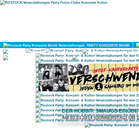
HOME
MAGAZIN
PARTY KONZERTE MUSIK
KULTUR
GAY
DIV
DER HOBBIT: SMAUGS EINÖD
AM 02.01.2014 (DONNERSTAG) UM 1