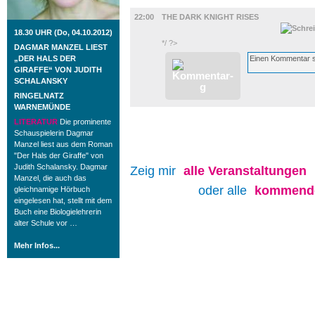
FILM
22:00
THE DARK KNIGHT RISES
18.30 UHR (Do, 04.10.2012)
*/ ?>
DAGMAR MANZEL LIEST
„DER HALS DER
GIRAFFE“ VON JUDITH
SCHALANSKY
RINGELNATZ
WARNEMÜNDE
LITERATUR
Die prominente
Schauspielerin Dagmar
Manzel liest aus dem Roman
"Der Hals der Giraffe" von
Judith Schalansky. Dagmar
Zeig mir
alle
Veranstaltungen
Manzel, die auch das
oder alle
kommende
gleichnamige Hörbuch
eingelesen hat, stellt mit dem
Buch eine Biologielehrerin
alter Schule vor …
Mehr Infos...