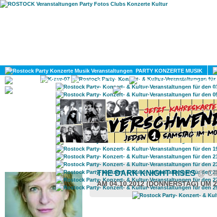
HOME
MAGAZIN
PARTY KONZERTE MUSIK
KULTUR
GAY
DIV
ROSTOCK TAGESTIPP
THE DARK KNIGHT RISES
@ C
AM 04.10.2012 (DONNERSTAG) UM 2